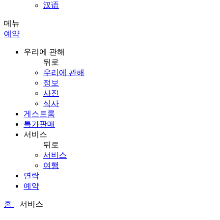
汉语
메뉴
예약
우리에 관해
뒤로
우리에 관해
정보
사진
식사
게스트룸
특가판매
서비스
뒤로
서비스
여행
연락
예약
홈
–
서비스