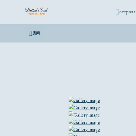
остров 
房间