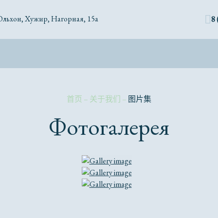
Ольхон, Хужир, Нагорная, 15а
8 
首页
–
关于我们
–
图片集
Фотогалерея