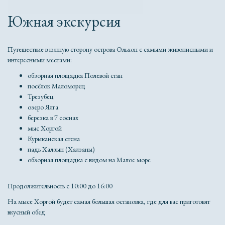
Южная экскурсия
Путешествие в южную сторону острова Ольхон с самыми живописными и
интересными местами:
обзорная площадка Полевой стан
посёлок Маломорец
Трезубец
озеро Ялга
березка в 7 соснах
мыс Хоргой
Курыканская стена
падь Халзын (Халзаны)
обзорная площадка с видом на Малое море
Продолжительность с 10:00 до 16:00
На мысе Хоргой будет самая большая остановка, где для вас приготовят
вкусный обед