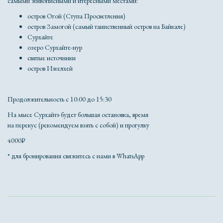
самыми живописными и итересными местами:
остров Огой (Ступа Просветления)
остров Замогой (самый таинственный остров на Байкале)
Сурхайте
озеро Сурхайте-нур
святые источники
остров Ижелхей
Продолжительность с 10:00 до 15:30
На мысе Сурхайтэ будет большая остановка, время
на перекус (рекомендуем взять с собой) и прогулку
4000₽
* для бронирования свяжитесь с нами в WhatsApp