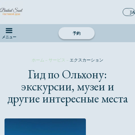
JA
予約
メニュー
ホーム
–
サービス
–
エクスカーション
Гид по Ольхону:
экскурсии, музеи и
другие интересные места